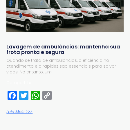
Lavagem de ambulâncias: mantenha sua
frota pronta e segura
Quando se trata de ambulâncias, a eficiência no
atendimento e a rapidez são essenciais para salvar
vidas. No entanto, um
Compartilhe:
Facebook
Twitter
WhatsApp
Copy
Link
Leia Mais >>>