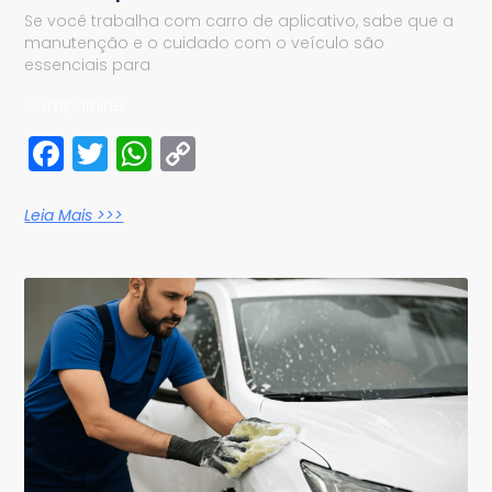
Se você trabalha com carro de aplicativo, sabe que a
manutenção e o cuidado com o veículo são
essenciais para
Compartilhe:
Facebook
Twitter
WhatsApp
Copy
Link
Leia Mais >>>