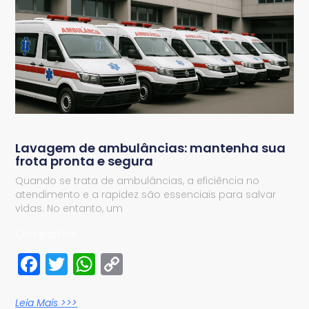
Lavagem de ambulâncias: mantenha sua
frota pronta e segura
Quando se trata de ambulâncias, a eficiência no
atendimento e a rapidez são essenciais para salvar
vidas. No entanto, um
Compartilhe:
Facebook
Twitter
WhatsApp
Copy
Link
Leia Mais >>>