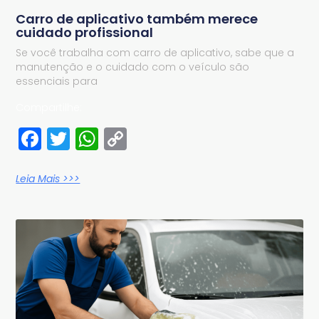
Carro de aplicativo também merece
cuidado profissional
Se você trabalha com carro de aplicativo, sabe que a
manutenção e o cuidado com o veículo são
essenciais para
Compartilhe:
Facebook
Twitter
WhatsApp
Copy
Link
Leia Mais >>>