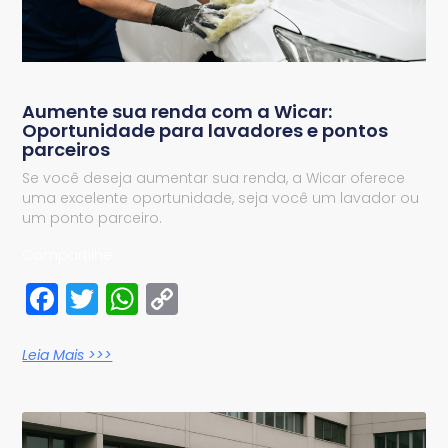
Aumente sua renda com a Wicar:
Oportunidade para lavadores e pontos
parceiros
Se você deseja aumentar sua renda, a Wicar oferece
uma excelente oportunidade, seja você um lavador ou
um ponto parceiro.
Compartilhe:
Facebook
Twitter
WhatsApp
Copy
Link
Leia Mais >>>