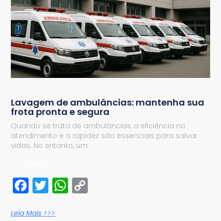
Lavagem de ambulâncias: mantenha sua
frota pronta e segura
Quando se trata de ambulâncias, a eficiência no
atendimento e a rapidez são essenciais para salvar
vidas. No entanto, um
Compartilhe:
Facebook
Twitter
WhatsApp
Copy
Link
Leia Mais >>>