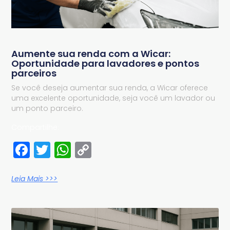
Aumente sua renda com a Wicar:
Oportunidade para lavadores e pontos
parceiros
Se você deseja aumentar sua renda, a Wicar oferece
uma excelente oportunidade, seja você um lavador ou
um ponto parceiro.
Compartilhe:
Facebook
Twitter
WhatsApp
Copy
Link
Leia Mais >>>