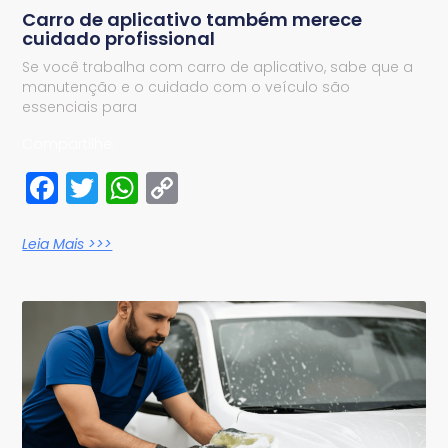
Carro de aplicativo também merece
cuidado profissional
Se você trabalha com carro de aplicativo, sabe que a
manutenção e o cuidado com o veículo são
essenciais para
Compartilhe:
Facebook
Twitter
WhatsApp
Copy
Link
Leia Mais >>>