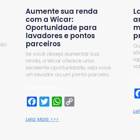
Aumente sua renda
L
com a Wicar:
a
Oportunidade para
m
lavadores e pontos
p
parceiros
ção
Qu
ef
Se você deseja aumentar sua
ra
renda, a Wicar oferece uma
vi
excelente oportunidade, seja você
um lavador ou um ponto parceiro.
Co
pp
Compartilhe:
Facebook
Twitter
WhatsApp
Copy
Link
Le
Leia Mais >>>