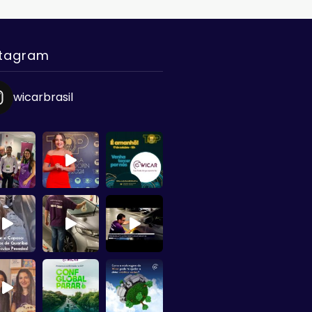
stagram
wicarbrasil