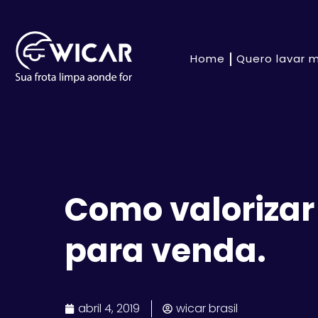
Home
Quero lavar m
Como valorizar
para venda.
abril 4, 2019
wicar brasil