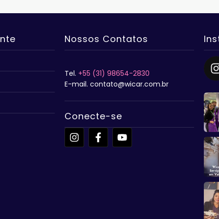
ente
Nossos Contatos
In
Tel.
+55 (31) 98654-2830
E-mail. contato@wicar.com.br
Conecte-se