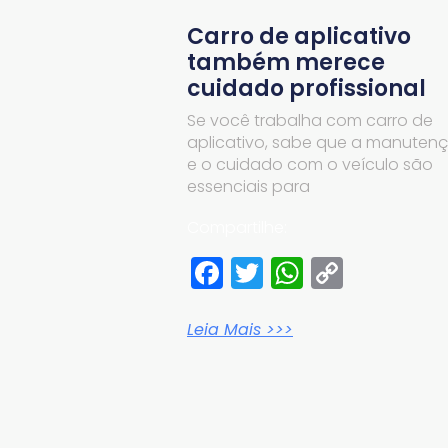
Carro de aplicativo
também merece
cuidado profissional
Se você trabalha com carro de
aplicativo, sabe que a manuten
e o cuidado com o veículo são
essenciais para
Compartilhe:
Facebook
Twitter
WhatsA
Copy
Link
Leia Mais >>>