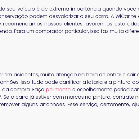
do seu veículo é de extrema importância quando você e
nservação podem desvalorizar o seu carro. A WiCar te a
re recomendamos nossos clientes lavarem os estofado
enda. Para um comprador particular, isso faz muita difer
er em acidentes, muita atenção na hora de entrar e sair
rranhões. Isso tudo pode danificar a lataria e a pintura do
a da compra. Faça
polimento
e espelhamento periodicam
UV. Se o carro já estiver com marcas na pintura, contrate 
o e remover alguns arranhões. Esse serviço, certamente, 