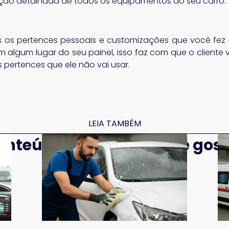
ção detalhada de todos os equipamentos do seu carro.
 os pertences pessoais e customizações que você fez n
m algum lugar do seu painel, isso faz com que o client
s pertences que ele não vai usar.
pp
LEIA TAMBÉM
onteúdos que você pode gost