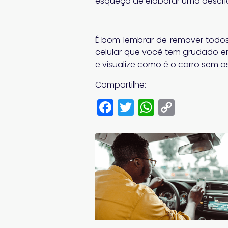
esqueça de elaborar uma descri
É bom lembrar de remover todos
celular que você tem grudado e
e visualize como é o carro sem o
Compartilhe:
Facebook
Twitter
WhatsA
Copy
Link
C