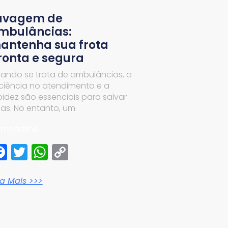
avagem de
mbulâncias:
antenha sua frota
ronta e segura
ando se trata de ambulâncias, a
iciência no atendimento e a
pidez são essenciais para salvar
das. No entanto, um
mpartilhe:
Facebook
Twitter
WhatsApp
Copy
Link
ia Mais >>>