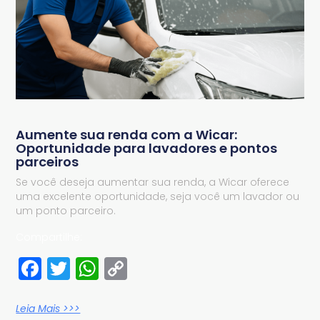
Aumente sua renda com a Wicar:
Oportunidade para lavadores e pontos
parceiros
Se você deseja aumentar sua renda, a Wicar oferece
uma excelente oportunidade, seja você um lavador ou
um ponto parceiro.
Compartilhe:
Facebook
Twitter
WhatsApp
Copy
Link
Leia Mais >>>