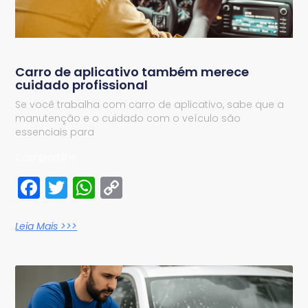
Carro de aplicativo também merece
cuidado profissional
Se você trabalha com carro de aplicativo, sabe que a
manutenção e o cuidado com o veículo são
essenciais para
Compartilhe:
Facebook
Twitter
WhatsApp
Copy
Link
Leia Mais >>>