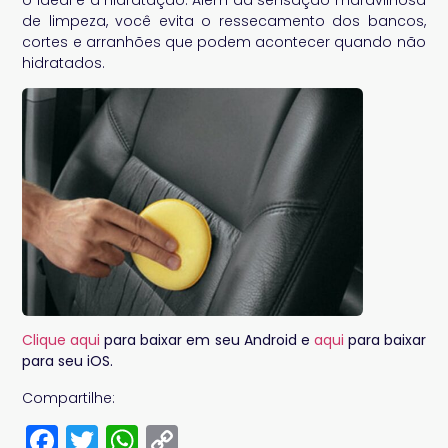
o ideal é a hidratação. Além da sensação maravilhosa
de limpeza, você evita o ressecamento dos bancos,
cortes e arranhões que podem acontecer quando não
hidratados.
Clique aqui
para baixar em seu Android e
aqui
para baixar
para seu iOS.
Compartilhe:
Facebook
Twitter
WhatsApp
Copy